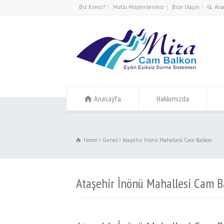
l
Biz Kimiz?
Mutlu Müşterilerimiz
Bize Ulaşın
l
tleri
Anasayfa
Hakkımızda
l
Home
Genel
Ataşehir İnönü Mahallesi Cam Balkon
l
l
Ataşehir İnönü Mahallesi Cam B
l
l