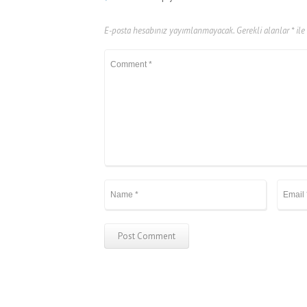
l
l
E-posta hesabınız yayımlanmayacak.
Gerekli alanlar
*
ile
l
l
l
l
l
l
l