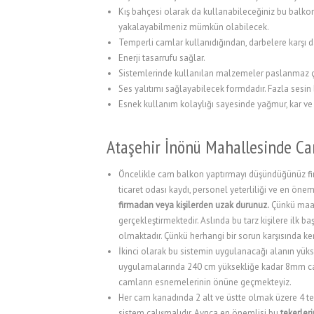
Kış bahçesi olarak da kullanabileceğiniz bu balko
l
yakalayabilmeniz mümkün olabilecek.
Temperli camlar kullanıdığından, darbelere karşı da
l
Enerji tasarrufu sağlar.
l
Sistemlerinde kullanılan malzemeler paslanmaz çel
Ses yalıtımı sağlayabilecek formdadır. Fazla sesin
l
Esnek kullanım kolaylığı sayesinde yağmur, kar ve 
l
Ataşehir İnönü Mahallesinde Ca
l
Öncelikle cam balkon yaptırmayı düşündüğünüz f
 al
ticaret odası kaydı, personel yeterliliği ve en önem
 al
firmadan veya kişilerden uzak durunuz.
Çünkü maal
gerçekleştirmektedir. Aslında bu tarz kişilere il
l
olmaktadır. Çünkü herhangi bir sorun karşısında k
İkinci olarak bu sistemin uygulanacağı alanın yüks
l
uygulamalarında 240 cm yüksekliğe kadar 8mm cam 
camların esnemelerinin önüne geçmekteyiz.
l
Her cam kanadında 2 alt ve üstte olmak üzere 4 tek
l
sistem çalışmalıdır. Ayrıca en önemlisi bu
tekerle