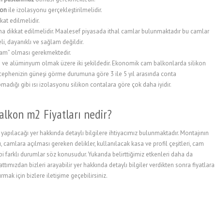
ikon
ile izolasyonu gerçekleştirilmelidir.
kat edilmelidir.
a dikkat edilmelidir. Maalesef piyasada ithal camlar bulunmaktadır bu camlar
li, dayanıklı ve sağlam değildir.
cam” olması gerekmektedir.
on ve alüminyum olmak üzere iki şekildedir. Ekonomik cam balkonlarda silikon
cephenizin güneşi görme durumuna göre 3 ile 5 yıl arasında conta
dığı gibi ısı izolasyonu silikon contalara göre çok daha iyidir.
alkon m2 Fiyatları nedir?
apılacağı yer hakkında detaylı bilgilere ihtiyacımız bulunmaktadır. Montajının
, camlara açılması gereken delikler, kullanılacak kasa ve profil çeşitleri, cam
ibi farklı durumlar söz konusudur. Yukarıda belirttiğimiz etkenleri daha da
tımızdan bizleri arayabilir yer hakkında detaylı bilgiler verdikten sonra fiyatlara
rmak için bizlere iletişime geçebilirsiniz.