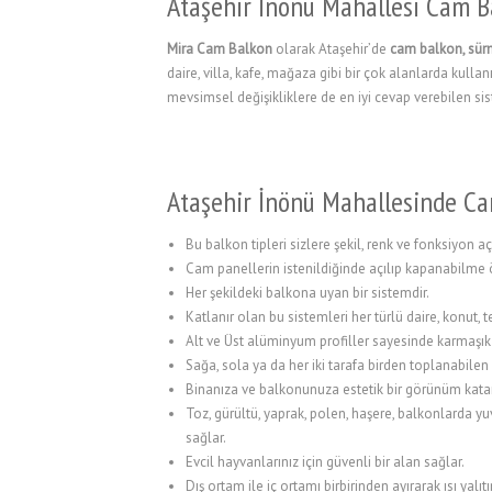
Ataşehir İnönü Mahallesi Cam B
l
Mira Cam Balkon
olarak Ataşehir’de
cam balkon, sür
l
daire, villa, kafe, mağaza gibi bir çok alanlarda kulla
mevsimsel değişikliklere de en iyi cevap verebilen sis
l
l
Ataşehir İnönü Mahallesinde Ca
l
Bu balkon tipleri sizlere şekil, renk ve fonksiyon a
Cam panellerin istenildiğinde açılıp kapanabilme 
l
Her şekildeki balkona uyan bir sistemdir.
l
Katlanır olan bu sistemleri her türlü daire, konut,
Alt ve Üst alüminyum profiller sayesinde karmaşık
l
Sağa, sola ya da her iki tarafa birden toplanabilen
Binanıza ve balkonunuza estetik bir görünüm kata
l
Toz, gürültü, yaprak, polen, haşere, balkonlarda y
l
sağlar.
Evcil hayvanlarınız için güvenli bir alan sağlar.
l
Dış ortam ile iç ortamı birbirinden ayırarak ısı yalıt