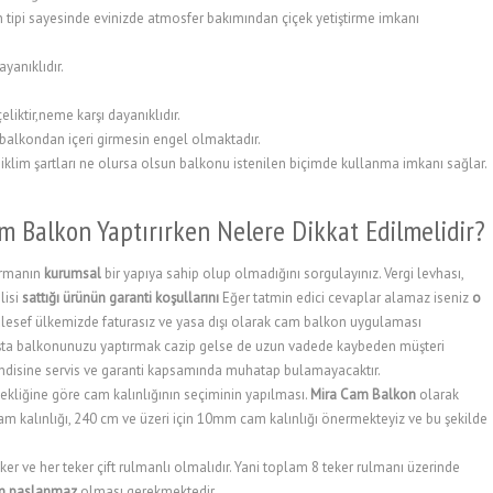
n tipi sayesinde evinizde atmosfer bakımından çiçek yetiştirme imkanı
yanıklıdır.
iktir,neme karşı dayanıklıdır.
 balkondan içeri girmesin engel olmaktadır.
iklim şartları ne olursa olsun balkonu istenilen biçimde kullanma imkanı sağlar.
m Balkon Yaptırırken Nelere Dikkat Edilmelidir?
irmanın
kurumsal
bir yapıya sahip olup olmadığını sorgulayınız. Vergi levhası,
lisi
sattığı ürünün garanti koşullarını
Eğer tatmin edici cevaplar alamaz iseniz
o
esef ülkemizde faturasız ve yasa dışı olarak cam balkon uygulaması
k başta balkonunuzu yaptırmak cazip gelse de uzun vadede kaybeden müşteri
endisine servis ve garanti kapsamında muhatap bulamayacaktır.
ekliğine göre cam kalınlığının seçiminin yapılması.
Mira Cam Balkon
olarak
kalınlığı, 240 cm ve üzeri için 10mm cam kalınlığı önermekteyiz ve bu şekilde
er ve her teker çift rulmanlı olmalıdır. Yani toplam 8 teker rulmanı üzerinde
rin paslanmaz
olması gerekmektedir.