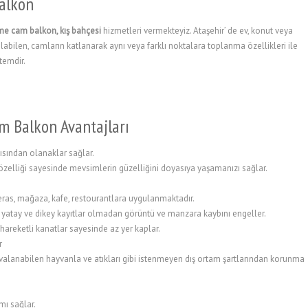
alkon
me cam balkon, kış bahçesi
hizmetleri vermekteyiz. Ataşehir’ de ev, konut veya
nılabilen, camların katlanarak aynı veya farklı noktalara toplanma özellikleri ile
temdir.
m Balkon Avantajları
çısından olanaklar sağlar.
özelliği sayesinde mevsimlerin güzelliğini doyasıya yaşamanızı sağlar.
 teras, mağaza, kafe, restourantlara uygulanmaktadır.
 yatay ve dikey kayıtlar olmadan görüntü ve manzara kaybını engeller.
 hareketli kanatlar sayesinde az yer kaplar.
r
uvalanabilen hayvanla ve atıkları gibi istenmeyen dış ortam şartlarından korunma
ımı sağlar.