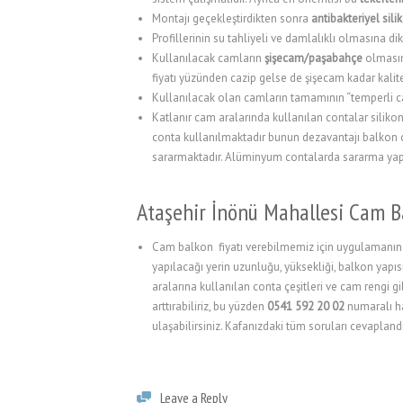
Montajı geçekleştirdikten sonra
antibakteriyel sil
l
Profillerinin su tahliyeli ve damlalıklı olmasına dik
Kullanılacak camların
şişecam/paşabahçe
olmasın
l
fiyatı yüzünden cazip gelse de şişecam kadar kalite
Kullanılacak olan camların tamamının “temperli 
l
Katlanır cam aralarında kullanılan contalar silik
l
conta kullanılmaktadır bunun dezavantajı balkon 
sararmaktadır. Alüminyum contalarda sararma yapma
l
l
Ataşehir İnönü Mahallesi Cam B
l
Cam balkon fiyatı verebilmemiz için uygulamanın y
yapılacağı yerin uzunluğu, yüksekliği, balkon yapısı
l
aralarına kullanılan conta çeşitleri ve cam rengi g
l
arttırabiliriz, bu yüzden
0541 592 20 02
numaralı hat
ulaşabilirsiniz. Kafanızdaki tüm soruları cevaplandı
l
l
Leave a Reply