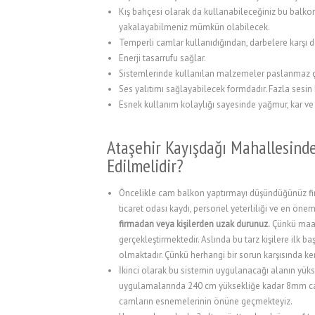
Kış bahçesi olarak da kullanabileceğiniz bu balko
l
yakalayabilmeniz mümkün olabilecek.
Temperli camlar kullanıdığından, darbelere karşı da
l
Enerji tasarrufu sağlar.
l
Sistemlerinde kullanılan malzemeler paslanmaz çel
Ses yalıtımı sağlayabilecek formdadır. Fazla sesin
l
Esnek kullanım kolaylığı sayesinde yağmur, kar ve 
l
Ataşehir Kayışdağı Mahallesind
l
Edilmelidir?
l
Öncelikle cam balkon yaptırmayı düşündüğünüz f
l
ticaret odası kaydı, personel yeterliliği ve en önem
firmadan veya kişilerden uzak durunuz.
Çünkü maal
 al
gerçekleştirmektedir. Aslında bu tarz kişilere il
olmaktadır. Çünkü herhangi bir sorun karşısında k
 al
İkinci olarak bu sistemin uygulanacağı alanın yüks
l
uygulamalarında 240 cm yüksekliğe kadar 8mm cam 
camların esnemelerinin önüne geçmekteyiz.
l