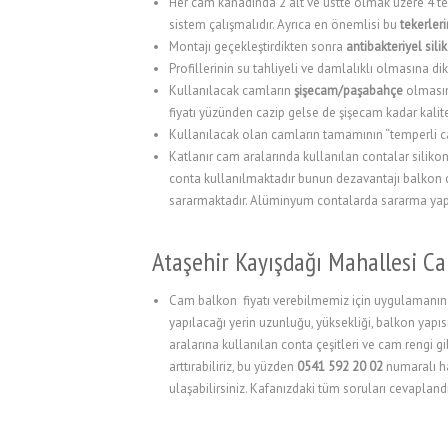
Her cam kanadında 2 alt ve üstte olmak üzere 4 tek
sistem çalışmalıdır. Ayrıca en önemlisi bu
tekerle
l
Montajı geçekleştirdikten sonra
antibakteriyel sil
Profillerinin su tahliyeli ve damlalıklı olmasına dik
l
Kullanılacak camların
şişecam/paşabahçe
olmasın
l
fiyatı yüzünden cazip gelse de şişecam kadar kalite
Kullanılacak olan camların tamamının “temperli 
l
Katlanır cam aralarında kullanılan contalar silik
conta kullanılmaktadır bunun dezavantajı balkon 
l
sararmaktadır. Alüminyum contalarda sararma yapma
l
Ataşehir Kayışdağı Mahallesi Ca
l
l
Cam balkon fiyatı verebilmemiz için uygulamanın y
yapılacağı yerin uzunluğu, yüksekliği, balkon yapısı
l
aralarına kullanılan conta çeşitleri ve cam rengi g
arttırabiliriz, bu yüzden
0541 592 20 02
numaralı hat
l
ulaşabilirsiniz. Kafanızdaki tüm soruları cevaplandı
l