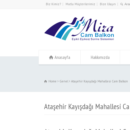
l
Biz Kimiz?
Mutlu Müşterilerimiz
Bize Ulaşın
l
leri
Anasayfa
Hakkımızda
Home
Genel
Ataşehir Kayışdağı Mahallesi Cam Balkon
l
l
Ataşehir Kayışdağı Mahallesi C
l
l