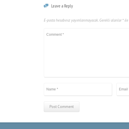
l
Leave a Reply
l
E-posta hesabınız yayımlanmayacak.
Gerekli alanlar
*
ile
l
l
l
l
l
l
l
l