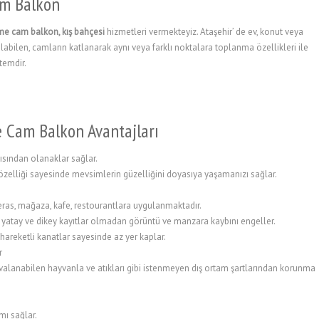
am Balkon
me cam balkon, kış bahçesi
hizmetleri vermekteyiz. Ataşehir’ de ev, konut veya
nılabilen, camların katlanarak aynı veya farklı noktalara toplanma özellikleri ile
temdir.
e Cam Balkon Avantajları
çısından olanaklar sağlar.
özelliği sayesinde mevsimlerin güzelliğini doyasıya yaşamanızı sağlar.
 teras, mağaza, kafe, restourantlara uygulanmaktadır.
 yatay ve dikey kayıtlar olmadan görüntü ve manzara kaybını engeller.
 hareketli kanatlar sayesinde az yer kaplar.
r
uvalanabilen hayvanla ve atıkları gibi istenmeyen dış ortam şartlarından korunma
ımı sağlar.