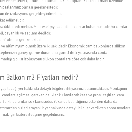
er ve her teker çift rulmanlı olmalıdır. Yani toplam 8 teker rulmanı üzerinde
rin paslanmaz
olması gerekmektedir.
ikon
ile izolasyonu gerçekleştirilmelidir.
kat edilmelidir.
a dikkat edilmelidir. Maalesef piyasada ithal camlar bulunmaktadır bu camlar
li, dayanıklı ve sağlam değildir.
cam” olması gerekmektedir.
on ve alüminyum olmak üzere iki şekildedir. Ekonomik cam balkonlarda silikon
cephenizin güneşi görme durumuna göre 3 ile 5 yıl arasında conta
dığı gibi ısı izolasyonu silikon contalara göre çok daha iyidir.
m Balkon m2 Fiyatları nedir?
apılacağı yer hakkında detaylı bilgilere ihtiyacımız bulunmaktadır. Montajının
, camlara açılması gereken delikler, kullanılacak kasa ve profil çeşitleri, cam
ibi farklı durumlar söz konusudur. Yukarıda belirttiğimiz etkenleri daha da
tımızdan bizleri arayabilir yer hakkında detaylı bilgiler verdikten sonra fiyatlara
rmak için bizlere iletişime geçebilirsiniz.