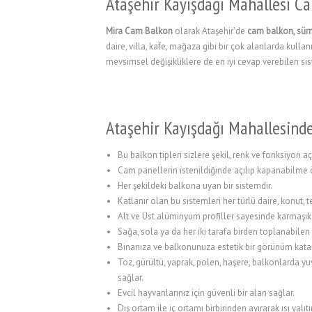
Ataşehir Kayışdağı Mahallesi C
l
Mira Cam Balkon
olarak Ataşehir’de
cam balkon, sür
l
daire, villa, kafe, mağaza gibi bir çok alanlarda kulla
mevsimsel değişikliklere de en iyi cevap verebilen sis
l
l
l
Ataşehir Kayışdağı Mahallesind
l
Bu balkon tipleri sizlere şekil, renk ve fonksiyon a
Cam panellerin istenildiğinde açılıp kapanabilme 
Her şekildeki balkona uyan bir sistemdir.
l
Katlanır olan bu sistemleri her türlü daire, konut,
Alt ve Üst alüminyum profiller sayesinde karmaşık
l
Sağa, sola ya da her iki tarafa birden toplanabilen
Binanıza ve balkonunuza estetik bir görünüm kata
l
Toz, gürültü, yaprak, polen, haşere, balkonlarda y
l
sağlar.
Evcil hayvanlarınız için güvenli bir alan sağlar.
l
Dış ortam ile iç ortamı birbirinden ayırarak ısı yalıt