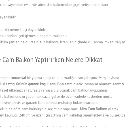
n tipi sayesinde evinizde atmosfer bakımından çiçek yetiştirme imkanı
yanıklıdır.
iktir,neme karşı dayanıklıdır.
 balkondan içeri girmesin engel olmaktadır.
iklim şartları ne olursa olsun balkonu istenilen biçimde kullanma imkanı sağlar.
e Cam Balkon Yaptırırken Nelere Dikkat
irmanın
kurumsal
bir yapıya sahip olup olmadığını sorgulayınız. Vergi levhası,
lisi
sattığı ürünün garanti koşullarını
Eğer tatmin edici cevaplar alamaz iseniz
o
esef ülkemizde faturasız ve yasa dışı olarak cam balkon uygulaması
k başta balkonunuzu yaptırmak cazip gelse de uzun vadede kaybeden müşteri
endisine servis ve garanti kapsamında muhatap bulamayacaktır.
ekliğine göre cam kalınlığının seçiminin yapılması.
Mira Cam Balkon
olarak
kalınlığı, 240 cm ve üzeri için 10mm cam kalınlığı önermekteyiz ve bu şekilde