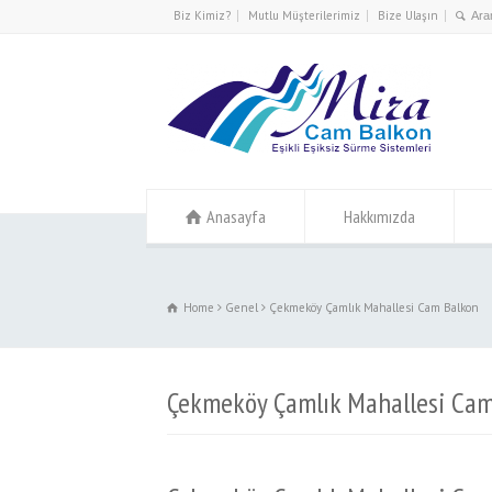
l
Biz Kimiz?
Mutlu Müşterilerimiz
Bize Ulaşın
l
tleri
Anasayfa
Hakkımızda
l
Home
Genel
Çekmeköy Çamlık Mahallesi Cam Balkon
l
l
Çekmeköy Çamlık Mahallesi Ca
l
l