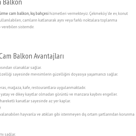
m Balkon
ürme cam balkon, kış bahçesi
hizmetleri vermekteyiz. Çekmeköy’de ev, konut
 kullanılabilen, camların katlanarak aynı veya farklı noktalara toplanma
p verebilen sistemdir.
Cam Balkon Avantajları
çısından olanaklar sağlar.
özelliği sayesinde mevsimlerin güzelliğini doyasıya yaşamanızı sağlar.
 teras, mağaza, kafe, restourantlara uygulanmaktadır.
 yatay ve dikey kayıtlar olmadan görüntü ve manzara kaybını engeller.
 hareketli kanatlar sayesinde az yer kaplar.
r
uvalanabilen hayvanla ve atıkları gibi istenmeyen dış ortam şartlarından korunma
ımı sağlar.