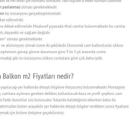
er ve her teker çift rulmanlı olmalıdır. Yani toplam 8 teker rulmanı üzerinde
rin paslanmaz
olması gerekmektedir.
ikon
ile izolasyonu gerçekleştirilmelidir.
kat edilmelidir.
a dikkat edilmelidir. Maalesef piyasada ithal camlar bulunmaktadır bu camlar
li, dayanıklı ve sağlam değildir.
cam” olması gerekmektedir.
on ve alüminyum olmak üzere iki şekildedir. Ekonomik cam balkonlarda silikon
cephenizin güneşi görme durumuna göre 3 ile 5 yıl arasında conta
dığı gibi ısı izolasyonu silikon contalara göre çok daha iyidir.
Balkon m2 Fiyatları nedir?
apılacağı yer hakkında detaylı bilgilere ihtiyacımız bulunmaktadır. Montajının
, camlara açılması gereken delikler, kullanılacak kasa ve profil çeşitleri, cam
ibi farklı durumlar söz konusudur. Yukarıda belirttiğimiz etkenleri daha da
tımızdan bizleri arayabilir yer hakkında detaylı bilgiler verdikten sonra fiyatlara
rmak için bizlere iletişime geçebilirsiniz.