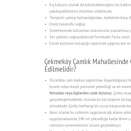
Kış bahçesi olarak da kullanabileceğiniz bu balko
l
yakalayabilmeniz mümkün olabilecek.
Temperli camlar kullanıdığından, darbelere karşı da
l
Enerji tasarrufu sağlar.
l
Sistemlerinde kullanılan malzemeler paslanmaz çel
Ses yalıtımı sağlayabilecek formdadır. Fazla sesin
l
Esnek kullanım kolaylığı sayesinde yağmur, kar ve 
l
Çekmeköy Çamlık Mahallesinde 
l
Edilmelidir?
 al
Öncelikle cam balkon yaptırmayı düşündüğünüz f
 al
ticaret odası kaydı, personel yeterliliği ve en önem
firmadan veya kişilerden uzak durunuz.
Çünkü maal
l
gerçekleştirmektedir. Aslında bu tarz kişilere il
olmaktadır. Çünkü herhangi bir sorun karşısında k
l
İkinci olarak bu sistemin uygulanacağı alanın yüks
l
uygulamalarında 240 cm yüksekliğe kadar 8mm cam 
camların esnemelerinin önüne geçmekteyiz.
l