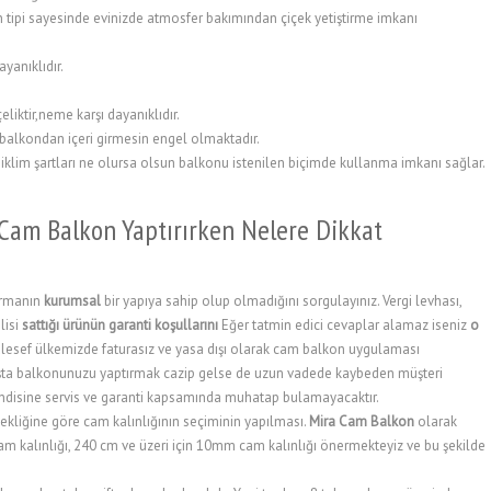
n tipi sayesinde evinizde atmosfer bakımından çiçek yetiştirme imkanı
yanıklıdır.
iktir,neme karşı dayanıklıdır.
 balkondan içeri girmesin engel olmaktadır.
iklim şartları ne olursa olsun balkonu istenilen biçimde kullanma imkanı sağlar.
Cam Balkon Yaptırırken Nelere Dikkat
irmanın
kurumsal
bir yapıya sahip olup olmadığını sorgulayınız. Vergi levhası,
lisi
sattığı ürünün garanti koşullarını
Eğer tatmin edici cevaplar alamaz iseniz
o
esef ülkemizde faturasız ve yasa dışı olarak cam balkon uygulaması
k başta balkonunuzu yaptırmak cazip gelse de uzun vadede kaybeden müşteri
endisine servis ve garanti kapsamında muhatap bulamayacaktır.
ekliğine göre cam kalınlığının seçiminin yapılması.
Mira Cam Balkon
olarak
kalınlığı, 240 cm ve üzeri için 10mm cam kalınlığı önermekteyiz ve bu şekilde