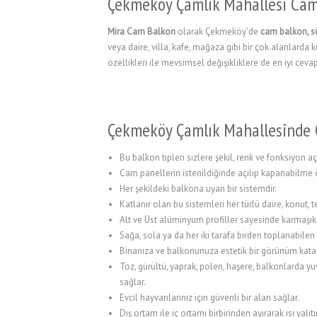
Çekmeköy Çamlık Mahallesi Ca
l
Mira Cam Balkon
olarak Çekmeköy’de
cam balkon, s
l
veya daire, villa, kafe, mağaza gibi bir çok alanlarda
özellikleri ile mevsimsel değişikliklere de en iyi ceva
l
l
Çekmeköy Çamlık Mahallesinde 
l
Bu balkon tipleri sizlere şekil, renk ve fonksiyon a
Cam panellerin istenildiğinde açılıp kapanabilme 
l
Her şekildeki balkona uyan bir sistemdir.
l
Katlanır olan bu sistemleri her türlü daire, konut,
Alt ve Üst alüminyum profiller sayesinde karmaşık
l
Sağa, sola ya da her iki tarafa birden toplanabilen
Binanıza ve balkonunuza estetik bir görünüm kata
l
Toz, gürültü, yaprak, polen, haşere, balkonlarda y
l
sağlar.
Evcil hayvanlarınız için güvenli bir alan sağlar.
l
Dış ortam ile iç ortamı birbirinden ayırarak ısı yalıt