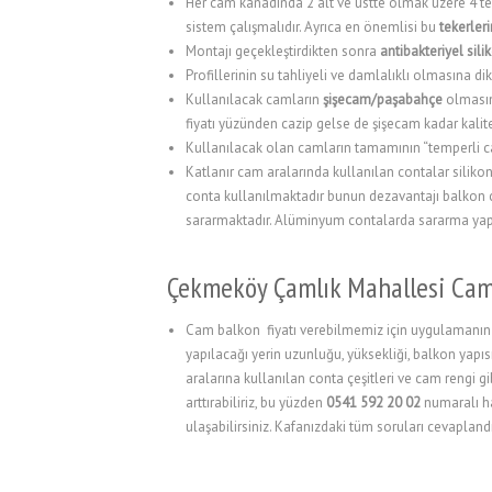
Her cam kanadında 2 alt ve üstte olmak üzere 4 tek
sistem çalışmalıdır. Ayrıca en önemlisi bu
tekerle
l
Montajı geçekleştirdikten sonra
antibakteriyel sil
Profillerinin su tahliyeli ve damlalıklı olmasına dik
l
Kullanılacak camların
şişecam/paşabahçe
olmasın
l
fiyatı yüzünden cazip gelse de şişecam kadar kalite
Kullanılacak olan camların tamamının “temperli 
l
Katlanır cam aralarında kullanılan contalar silik
conta kullanılmaktadır bunun dezavantajı balkon 
l
sararmaktadır. Alüminyum contalarda sararma yapma
l
Çekmeköy Çamlık Mahallesi Cam 
l
l
Cam balkon fiyatı verebilmemiz için uygulamanın y
yapılacağı yerin uzunluğu, yüksekliği, balkon yapısı
l
aralarına kullanılan conta çeşitleri ve cam rengi g
arttırabiliriz, bu yüzden
0541 592 20 02
numaralı hat
l
ulaşabilirsiniz. Kafanızdaki tüm soruları cevaplandı
l