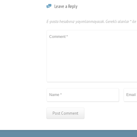
l
Leave a Reply
l
E-posta hesabınız yayımlanmayacak.
Gerekli alanlar
*
ile
l
l
l
l
l
l
l