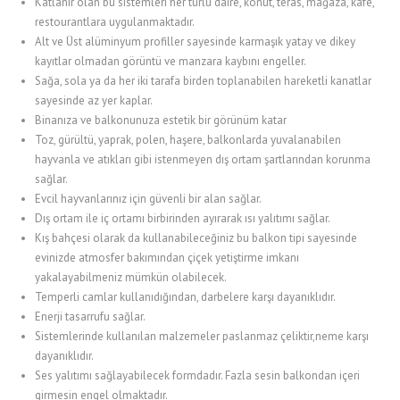
Katlanır olan bu sistemleri her türlü daire, konut, teras, mağaza, kafe,
restourantlara uygulanmaktadır.
Alt ve Üst alüminyum profiller sayesinde karmaşık yatay ve dikey
kayıtlar olmadan görüntü ve manzara kaybını engeller.
Sağa, sola ya da her iki tarafa birden toplanabilen hareketli kanatlar
sayesinde az yer kaplar.
Binanıza ve balkonunuza estetik bir görünüm katar
Toz, gürültü, yaprak, polen, haşere, balkonlarda yuvalanabilen
hayvanla ve atıkları gibi istenmeyen dış ortam şartlarından korunma
sağlar.
Evcil hayvanlarınız için güvenli bir alan sağlar.
Dış ortam ile iç ortamı birbirinden ayırarak ısı yalıtımı sağlar.
Kış bahçesi olarak da kullanabileceğiniz bu balkon tipi sayesinde
evinizde atmosfer bakımından çiçek yetiştirme imkanı
yakalayabilmeniz mümkün olabilecek.
Temperli camlar kullanıdığından, darbelere karşı dayanıklıdır.
Enerji tasarrufu sağlar.
Sistemlerinde kullanılan malzemeler paslanmaz çeliktir,neme karşı
dayanıklıdır.
Ses yalıtımı sağlayabilecek formdadır. Fazla sesin balkondan içeri
girmesin engel olmaktadır.