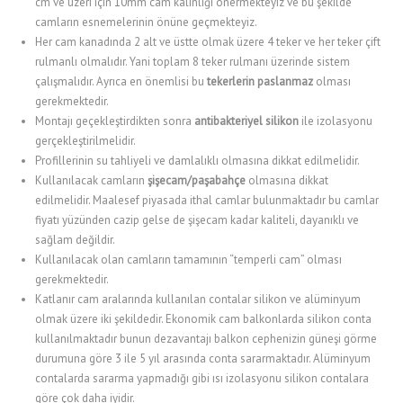
cm ve üzeri için 10mm cam kalınlığı önermekteyiz ve bu şekilde
camların esnemelerinin önüne geçmekteyiz.
Her cam kanadında 2 alt ve üstte olmak üzere 4 teker ve her teker çift
rulmanlı olmalıdır. Yani toplam 8 teker rulmanı üzerinde sistem
çalışmalıdır. Ayrıca en önemlisi bu
tekerlerin paslanmaz
olması
gerekmektedir.
Montajı geçekleştirdikten sonra
antibakteriyel silikon
ile izolasyonu
gerçekleştirilmelidir.
Profillerinin su tahliyeli ve damlalıklı olmasına dikkat edilmelidir.
Kullanılacak camların
şişecam/paşabahçe
olmasına dikkat
edilmelidir. Maalesef piyasada ithal camlar bulunmaktadır bu camlar
fiyatı yüzünden cazip gelse de şişecam kadar kaliteli, dayanıklı ve
sağlam değildir.
Kullanılacak olan camların tamamının “temperli cam” olması
gerekmektedir.
Katlanır cam aralarında kullanılan contalar silikon ve alüminyum
olmak üzere iki şekildedir. Ekonomik cam balkonlarda silikon conta
kullanılmaktadır bunun dezavantajı balkon cephenizin güneşi görme
durumuna göre 3 ile 5 yıl arasında conta sararmaktadır. Alüminyum
contalarda sararma yapmadığı gibi ısı izolasyonu silikon contalara
göre çok daha iyidir.