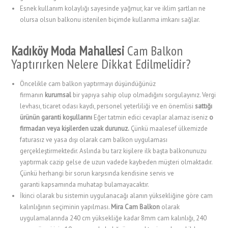
Esnek kullanım kolaylığı sayesinde yağmur, kar ve iklim şartları ne
olursa olsun balkonu istenilen biçimde kullanma imkanı sağlar.
Kadıköy Moda Mahallesi
Cam Balkon
Yaptırırken Nelere Dikkat Edilmelidir?
Öncelikle cam balkon yaptırmayı düşündüğünüz
firmanın
kurumsal
bir yapıya sahip olup olmadığını sorgulayınız. Vergi
levhası, ticaret odası kaydı, personel yeterliliği ve en önemlisi
sattığı
ürünün garanti koşullarını
Eğer tatmin edici cevaplar alamaz iseniz
o
firmadan veya kişilerden uzak durunuz.
Çünkü maalesef ülkemizde
faturasız ve yasa dışı olarak cam balkon uygulaması
gerçekleştirmektedir. Aslında bu tarz kişilere ilk başta balkonunuzu
yaptırmak cazip gelse de uzun vadede kaybeden müşteri olmaktadır.
Çünkü herhangi bir sorun karşısında kendisine servis ve
garanti kapsamında muhatap bulamayacaktır.
İkinci olarak bu sistemin uygulanacağı alanın yüksekliğine göre cam
kalınlığının seçiminin yapılması.
Mira Cam Balkon
olarak
uygulamalarında 240 cm yüksekliğe kadar 8mm cam kalınlığı, 240